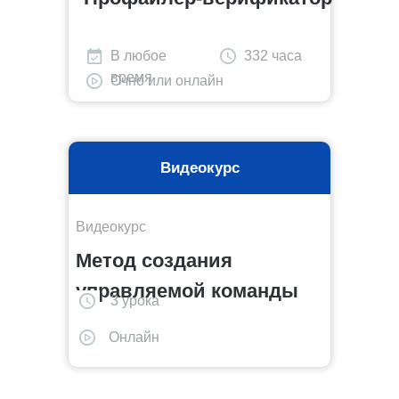
В любое
332 часа
время
Очно или онлайн
Видеокурс
Видеокурс
Метод создания
управляемой команды
3 урока
Онлайн