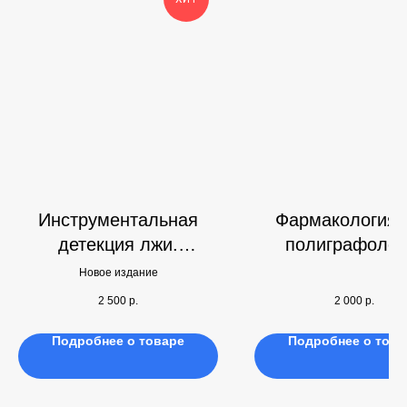
Инструментальная
Фармакология 
детекция лжи.
полиграфолог
Академический курс
Новое издание
2 500
р.
2 000
р.
Подробнее о товаре
Подробнее о това