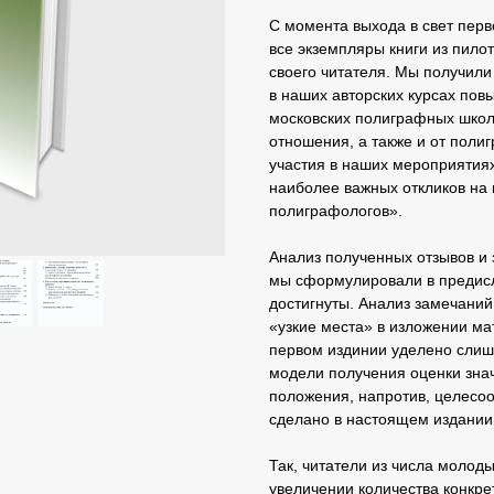
С момента выхода в свет перв
все экземпляры книги из пило
своего читателя. Мы получили
в наших авторских курсах пов
московских полиграфных школ
отношения, а также и от поли
участия в наших мероприятиях
наиболее важных откликов на
полиграфологов».
Анализ полученных отзывов и 
мы сформулировали в предисл
достигнуты. Анализ замечани
«узкие места» в изложении м
первом издинии уделено сли
модели получения оценки зна
положения, напротив, целесоо
сделано в настоящем издании
Так, читатели из числа молод
увеличении количества конкре