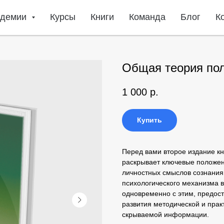
адемии
Курсы
Книги
Команда
Блог
К
Общая теория по
1 000
р.
Купить
Перед вами второе издание к
раскрывает ключевые положен
личностных смыслов сознания
психологического механизма в
одновременно с этим, предос
развития методической и пра
скрываемой информации.