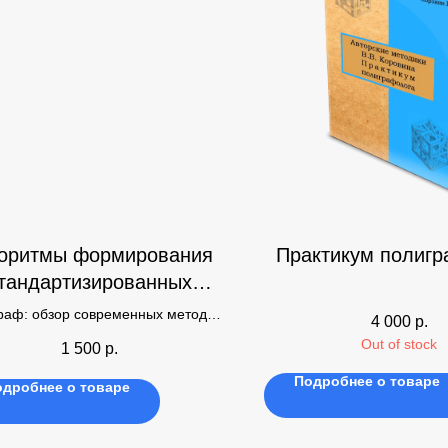
оритмы формирования
Практикум полигр
тандартизированных
тестов
раф: обзор современных методик
4 000
р.
США, часть 1
Out of stock
1 500
р.
Подробнее о товаре
одробнее о товаре