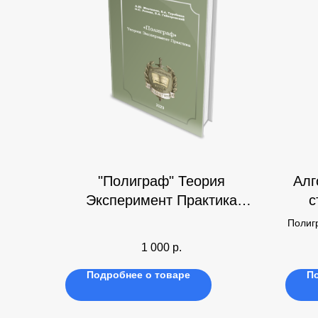
"Полиграф" Теория
Алг
Эксперимент Практика
с
(часть 1)
Полиг
1 000
р.
Подробнее о товаре
П