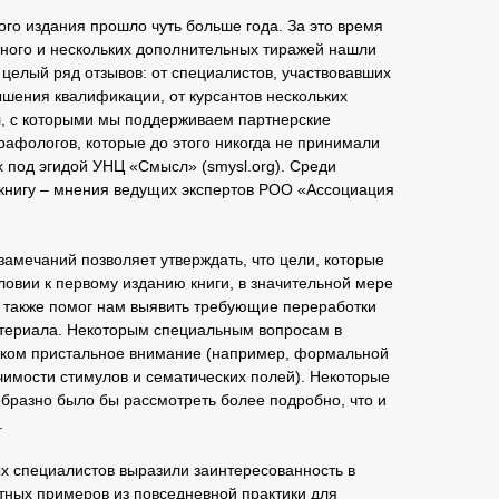
ого издания прошло чуть больше года. За это время
тного и нескольких дополнительных тиражей нашли
 целый ряд отзывов: от специалистов, участвовавших
ышения квалификации, от курсантов нескольких
, с которыми мы поддерживаем партнерские
графологов, которые до этого никогда не принимали
 под эгидой УНЦ «Смысл» (smysl.org). Среди
 книгу – мнения ведущих экспертов РОО «Ассоциация
замечаний позволяет утверждать, что цели, которые
овии к первому изданию книги, в значительной мере
й также помог нам выявить требующие переработки
атериала. Некоторым специальным вопросам в
шком пристальное внимание (например, формальной
чимости стимулов и сематических полей). Некоторые
бразно было бы рассмотреть более подробно, что и
.
ых специалистов выразили заинтересованность в
тных примеров из повседневной практики для