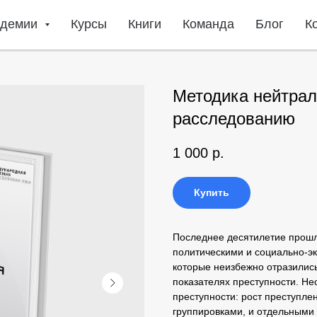
адемии
Курсы
Книги
Команда
Блог
К
Методика нейтрал
расследованию
1 000
р.
Купить
Последнее десятилетие прош
политическими и социально-э
которые неизбежно отразились
показателях преступности. Н
преступности: рост преступл
группировками, и отдельными