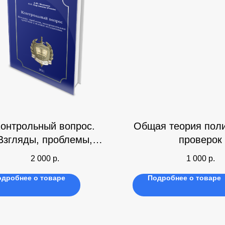
онтрольный вопрос.
Общая теория пол
Взгляды, проблемы,
проверок
экспериментальная
2 000
р.
1 000
р.
практика и полевые
одробнее о товаре
Подробнее о товаре
исследования